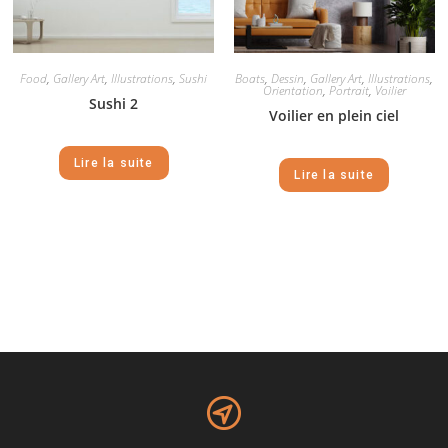
Food
,
Gallery Art
,
Illustrations
,
Sushi
Boats
,
Dessin
,
Gallery Art
,
Illustrations
,
Orientation
,
Portrait
,
Voilier
Sushi 2
Voilier en plein ciel
Lire la suite
Lire la suite