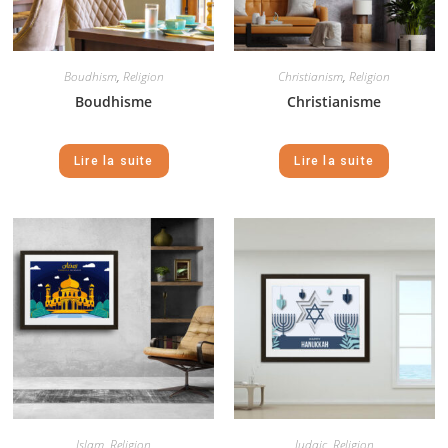
Boudhism
,
Religion
Christianism
,
Religion
Boudhisme
Christianisme
Lire la suite
Lire la suite
Islam
,
Religion
Judaic
,
Religion