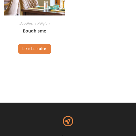
Boudhism
,
Religion
Boudhisme
Lire la suite