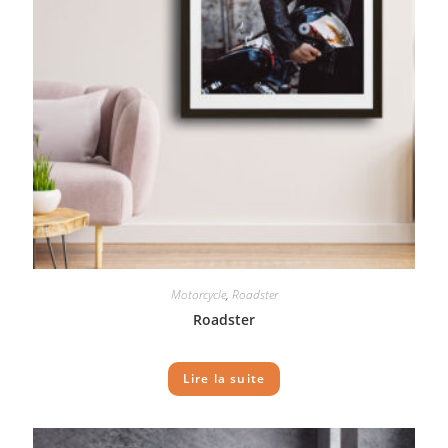
Motorcycle
,
Roadster
Roadster
Lire la suite