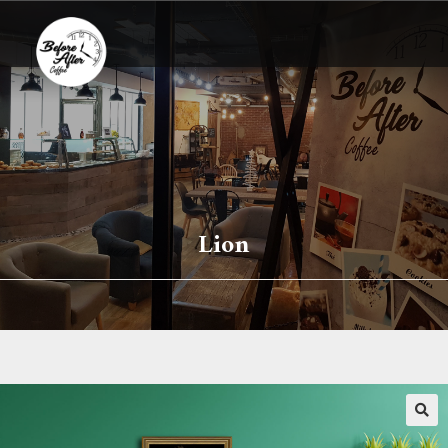
Lion
🔍