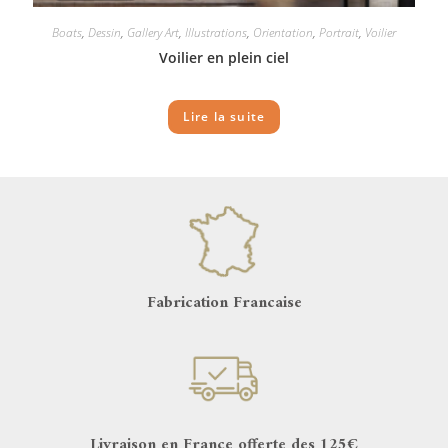
Boats
,
Dessin
,
Gallery Art
,
Illustrations
,
Orientation
,
Portrait
,
Voilier
Voilier en plein ciel
Lire la suite
Fabrication Francaise
Livraison en France offerte des 125€