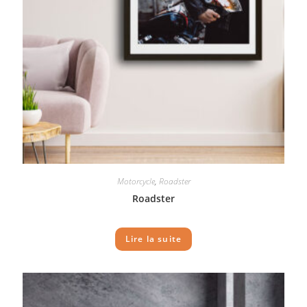
Motorcycle
,
Roadster
Roadster
Lire la suite