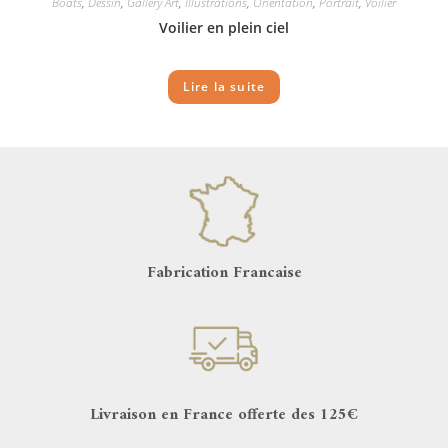
Boats
,
Dessin
,
Gallery Art
,
Illustrations
,
Orientation
,
Portrait
,
Voilier
Voilier en plein ciel
Lire la suite
Fabrication Francaise
Livraison en France offerte des 125€