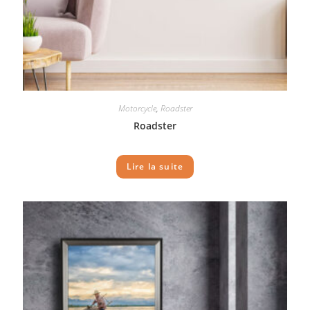
Motorcycle
,
Roadster
Roadster
Lire la suite