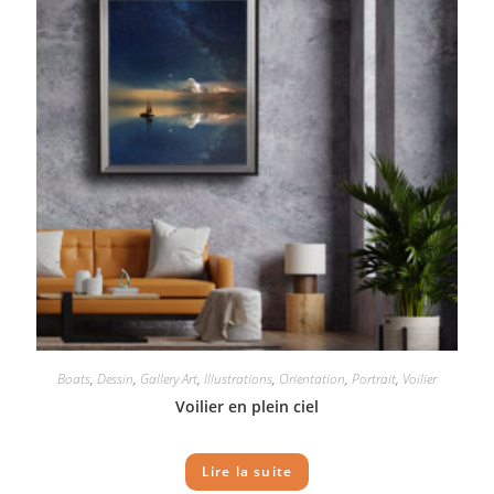
Boats
,
Dessin
,
Gallery Art
,
Illustrations
,
Orientation
,
Portrait
,
Voilier
Voilier en plein ciel
Lire la suite