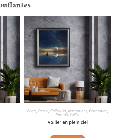
ouflantes
Boats
,
Dessin
,
Gallery Art
,
Illustrations
,
Orientation
,
Portrait
,
Voilier
Voilier en plein ciel