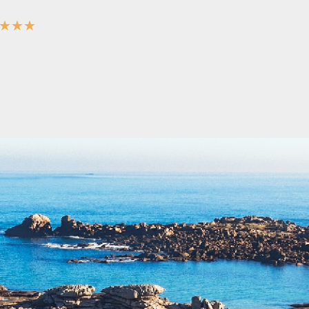
★
★
★