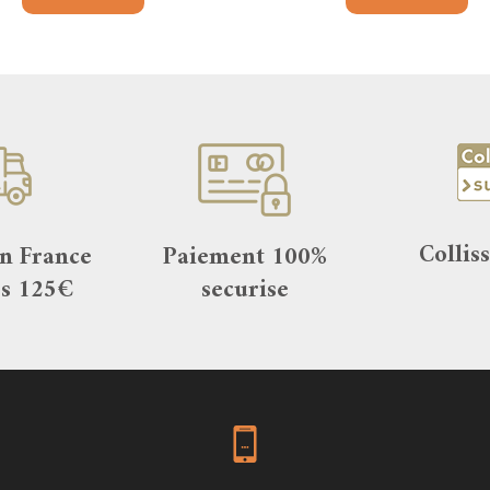
Collis
en France
Paiement 100%
es 125€
securise