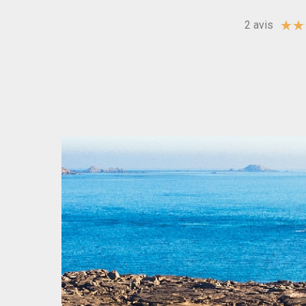
★
★
2 avis