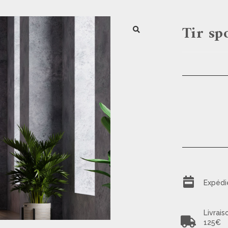
Tir sp
🔍
Expédi
Livrais
125€