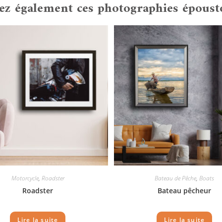
z également ces photographies époust
Motorcycle
,
Roadster
Bateau de Pêche
,
Boats
Roadster
Bateau pêcheur
Lire la suite
Lire la suite